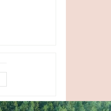
ku第２火曜『Moon
ga』〜月礼拝を楽しもう〜