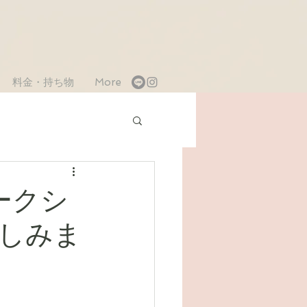
料金・持ち物
More
ークシ
しみま