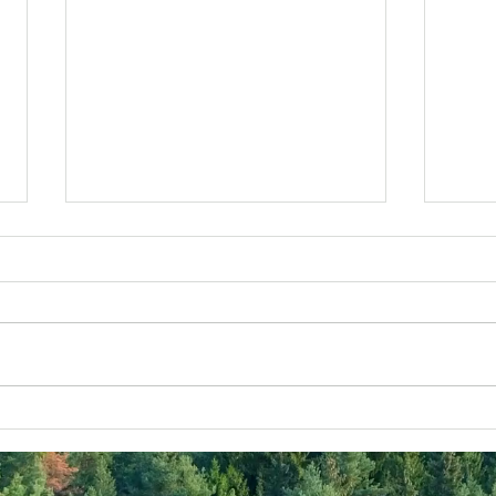
速報！！ACO先生がmokuに
mo
やってくる！！！
Yo