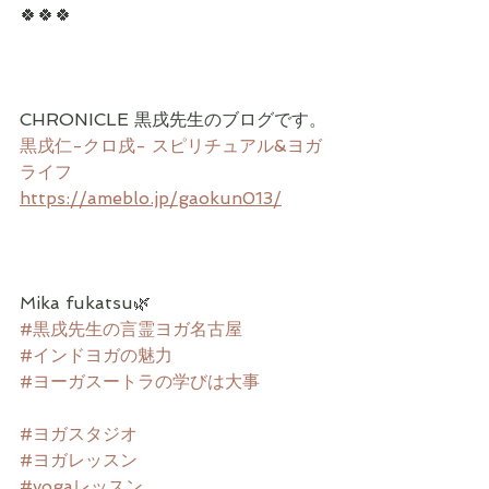
🍀🍀🍀
CHRONICLE 黒戌先生のブログです。
黒戌仁-クロ戌- スピリチュアル&ヨガ
ライフ
https://ameblo.jp/gaokun013/
Mika fukatsu🌿
#黒戌先生の言霊ヨガ名古屋
#インドヨガの魅力
#ヨーガスートラの学びは大事
#ヨガスタジオ
#ヨガレッスン
#yogaレッスン