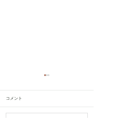
コメント
コメントを追加…
速報！！ACO先生がmoku
moku第２火曜『M
にやってくる！！！
Yoga』〜月礼