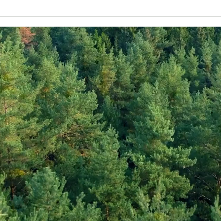
速報！！ACO先生がmokuに
mo
やってくる！！！
Yo