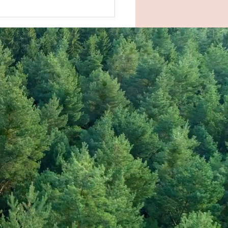
ku第２火曜『Moon
ga』〜月礼拝を楽しもう〜