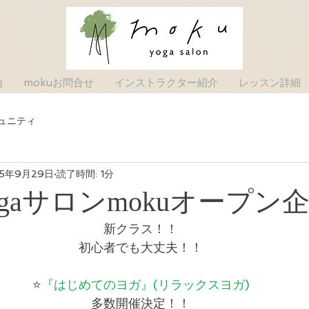
内
mokuお問合せ
インストラクター紹介
レッスン詳細
ュニティ
25年9月29日
読了時間: 1分
gaサロンmokuオープン
新クラス！！
初心者でも大丈夫！！
⭐️
『はじめてのヨガ』(リラックスヨガ)
多数開催決定！！