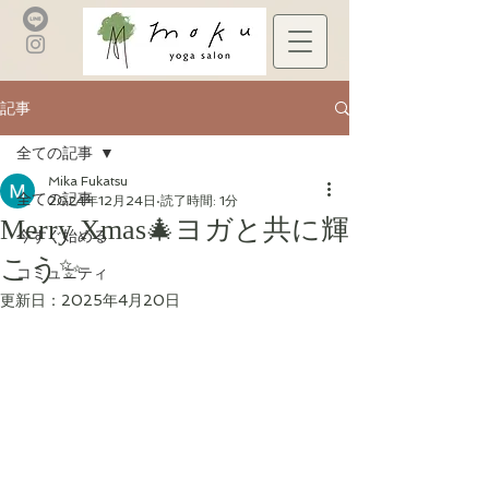
記事
全ての記事
Mika Fukatsu
全ての記事
2024年12月24日
読了時間: 1分
Merry Xmas🎄ヨガと共に輝
今すぐ始める
こう✨
コミュニティ
更新日：
2025年4月20日